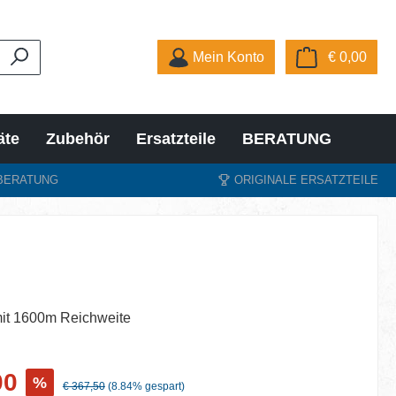
Ware
Mein Konto
€ 0,00
äte
Zubehör
Ersatzteile
BERATUNG
BERATUNG
ORIGINALE ERSATZTEILE
mit 1600m Reichweite
s:
00
%
Regulärer Preis:
€ 367,50
(8.84% gespart)