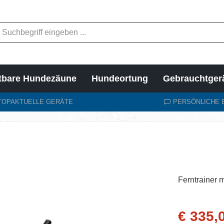
tbare Hundezäune
Hundeortung
Gebrauchtger
TOPAKTUELLE GERÄTE
PERSÖNLICHE 
Ferntrainer 
Verkaufsprei
€ 335,