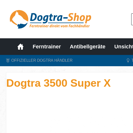
m Hauptinhalt springen
Zur Suche springen
Zur Hauptnavigation springen
Ferntrainer
Antibellgeräte
Unsich
OFFIZIELLER DOGTRA HÄNDLER
Dogtra 3500 Super X
Bildergalerie überspringen