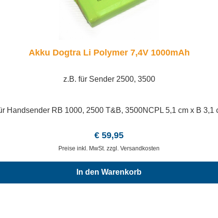
Akku Dogtra Li Polymer 7,4V 1000mAh
z.B. für Sender 2500, 3500
. für Handsender RB 1000, 2500 T&B, 3500NCPL 5,1 cm x B 3,1
Regulärer Preis:
€ 59,95
Preise inkl. MwSt. zzgl. Versandkosten
In den Warenkorb