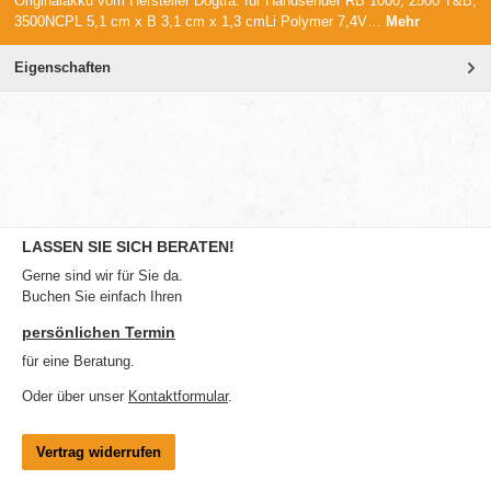
Originalakku vom Hersteller Dogtra. für Handsender RB 1000, 2500 T&B,
3500NCPL 5,1 cm x B 3,1 cm x 1,3 cmLi Polymer 7,4V…
Mehr
Eigenschaften
LASSEN SIE SICH BERATEN!
Gerne sind wir für Sie da.
Buchen Sie einfach Ihren
persönlichen Termin
für eine Beratung.
Oder über unser
Kontaktformular
.
Vertrag widerrufen