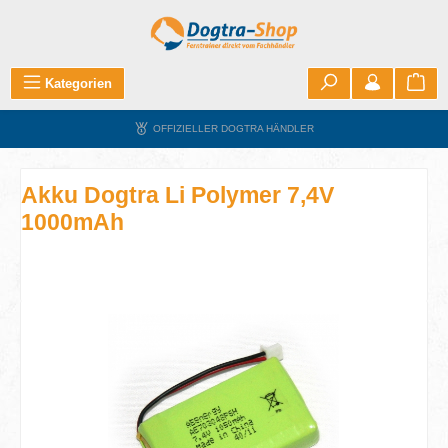
Zum Hauptinhalt springen
War
Kategorien
OFFIZIELLER DOGTRA HÄNDLER
Akku Dogtra Li Polymer 7,4V
1000mAh
Bildergalerie überspringen