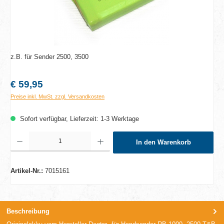
z.B. für Sender 2500, 3500
Regulärer Preis:
€ 59,95
Preise inkl. MwSt. zzgl. Versandkosten
Sofort verfügbar, Lieferzeit: 1-3 Werktage
Produkt Anzahl: Gib den gewünschten Wert ein oder benutze die Schaltflächen um die A
In den Warenkorb
Artikel-Nr.:
7015161
Beschreibung