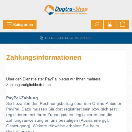
Zum Hauptinhalt springen
War
Kategorien
OFFIZIELLER DOGTRA HÄNDLER
Zahlungsinformationen
Über den Dienstleister PayPal bieten wir Ihnen mehrere
Zahlungsmöglichkeiten an:
PayPal-Zahlung
Sie bezahlen den Rechnungsbetrag über den Online-Anbieter
PayPal. Dazu müssen Sie dort registriert sein bzw. sich erst
registrieren, mit Ihren Zugangsdaten legitimieren und die
Zahlungsanweisung an uns bestätigen (Ausnahme ggf.
Gastzugang). Weitere Hinweise erhalten Sie beim
Bestellvorgang.