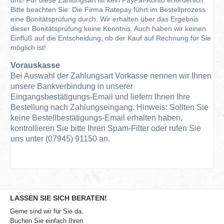
uns! Für diese Zahlungsart ist kein PayPal-Konto erforderlich.
Bitte beachten Sie: Die Firma Ratepay führt im Bestellprozess
eine Bonitätsprüfung durch. Wir erhalten über das Ergebnis
dieser Bonitätsprüfung keine Kenntnis. Auch haben wir keinen
Einfluß auf die Entscheidung, ob der Kauf auf Rechnung für Sie
möglich ist!
Vorauskasse
Bei Auswahl der Zahlungsart Vorkasse nennen wir Ihnen
unsere Bankverbindung in unserer
Eingangsbestätigungs-Email und liefern Ihnen Ihre
Bestellung nach Zahlungseingang. Hinweis: Sollten Sie
keine Bestellbestätigungs-Email erhalten haben,
kontrollieren Sie bitte Ihren Spam-Filter oder rufen Sie
uns unter (07945) 91150 an.
LASSEN SIE SICH BERATEN!
Gerne sind wir für Sie da.
Buchen Sie einfach Ihren