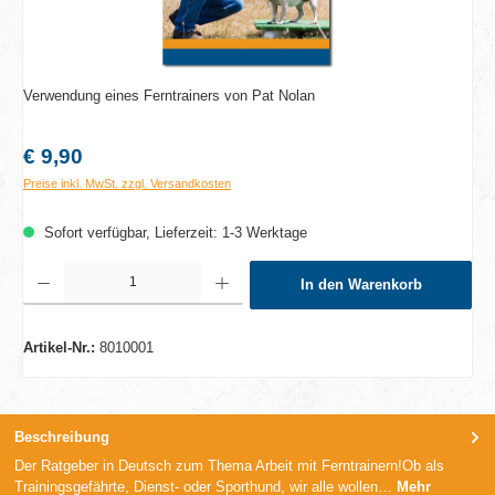
Verwendung eines Ferntrainers von Pat Nolan
Regulärer Preis:
€ 9,90
Preise inkl. MwSt. zzgl. Versandkosten
Sofort verfügbar, Lieferzeit: 1-3 Werktage
Produkt Anzahl: Gib den gewünschten Wert ein oder benutze die Schaltflächen um die A
In den Warenkorb
Artikel-Nr.:
8010001
Beschreibung
Der Ratgeber in Deutsch zum Thema Arbeit mit Ferntrainern!Ob als
Trainingsgefährte, Dienst- oder Sporthund, wir alle wollen…
Mehr