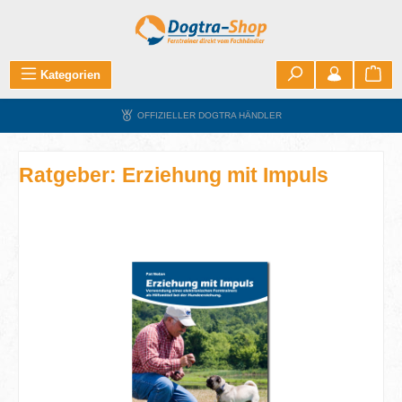
Zum Hauptinhalt springen
War
Kategorien
OFFIZIELLER DOGTRA HÄNDLER
Ratgeber: Erziehung mit Impuls
Bildergalerie überspringen