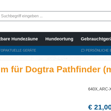
tbare Hundezäune
Hundeortung
Gebrauchtger
TOPAKTUELLE GERÄTE
PERSÖNLICHE 
m für Dogtra Pathfinder (
640X, ARC-X
Regulärer Pr
€ 21,0