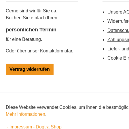
Gerne sind wir für Sie da.
Unsere A
Buchen Sie einfach Ihren
Widerrufsr
persönlichen Termin
Datenschu
für eine Beratung.
Zahlungsi
Liefer- un
Oder über unser
Kontaktformular
.
Cookie Ei
Vertrag widerrufen
Alle Preise inkl. gesetzl. Mehrwertsteuer zzgl.
Versandkosten
, 
Diese Website verwendet Cookies, um Ihnen die bestmögliche
Änderungen vorbehalten. Hinweis: Besitz und Verwendung von Elekt
Mehr Informationen
.
- Impressum - Dogtra Shop