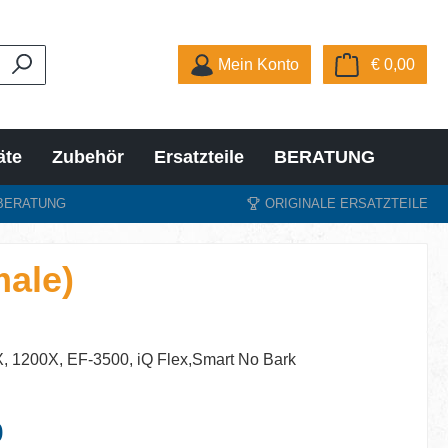
Ware
Mein Konto
€ 0,00
äte
Zubehör
Ersatzteile
BERATUNG
BERATUNG
ORIGINALE ERSATZTEILE
male)
, 1200X, EF-3500, iQ Flex,Smart No Bark
eis:
0