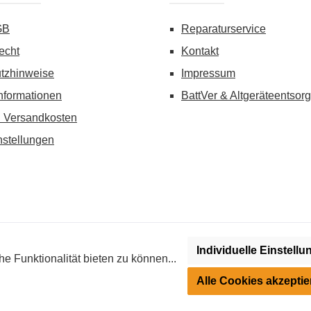
GB
Reparaturservice
echt
Kontakt
tzhinweise
Impressum
nformationen
BattVer & Altgeräteentsor
d Versandkosten
nstellungen
Individuelle Einstell
wenn nicht anders angegeben. Preise vor dem Login werden in Euro (DE
 Funktionalität bieten zu können...
roimpuls-Geräten (Strom-Trainer) kann regional reglementiert sein. Bi
Alle Cookies akzeptie
Ihrer Region.
© 2026 Dogtra-Shop - Alle Rechte vorbehalten. Theme by
ThemeWare