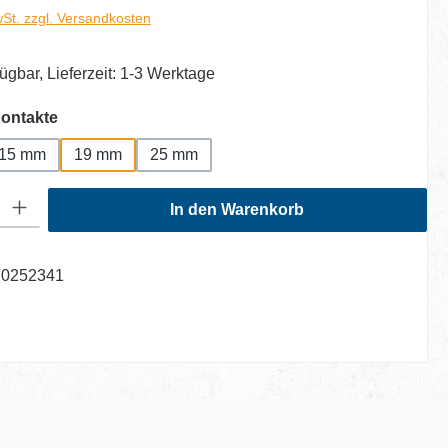
wSt. zzgl. Versandkosten
ügbar, Lieferzeit: 1-3 Werktage
auswählen
ontakte
15 mm
19 mm
25 mm
: Gib den gewünschten Wert ein oder benutze die Schaltflächen um di
In den Warenkorb
70252341