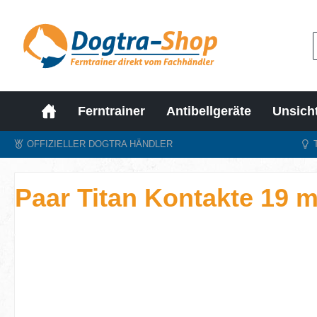
m Hauptinhalt springen
Zur Suche springen
Zur Hauptnavigation springen
Ferntrainer
Antibellgeräte
Unsich
OFFIZIELLER DOGTRA HÄNDLER
Paar Titan Kontakte 19 m
Bildergalerie überspringen