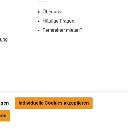
Über uns
Häufige Fragen
Ferntrainer mieten?
gung
ungen
Individuelle Cookies akzeptieren
) angezeigt. Streichpreise = UVP-Preise. Abbildungen ähnlich.
tte informieren Sie sich vor der Nutzung über die Zulässigkeit in
ren
®