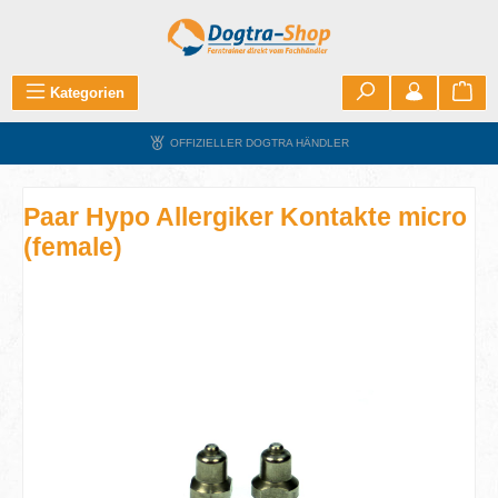
Zum Hauptinhalt springen
War
Kategorien
OFFIZIELLER DOGTRA HÄNDLER
Paar Hypo Allergiker Kontakte micro
(female)
Bildergalerie überspringen