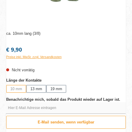
ca. 10mm lang (3/8)
Regulärer Preis:
€ 9,90
Preise inkl. MwSt. zzgl. Versandkosten
Nicht vorrätig
auswählen
Länge der Kontakte
10 mm
13 mm
19 mm
(Diese Option ist zurzeit nicht verfügbar.)
Benachrichtige mich, sobald das Produkt wieder auf Lager ist.
Hier E-Mail Adresse eintragen
E-Mail senden, wenn verfügbar