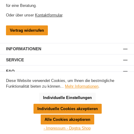
für eine Beratung.
Oder über unser
Kontaktformular
.
Vertrag widerrufen
INFORMATIONEN
SERVICE
FAQ
Diese Website verwendet Cookies, um Ihnen die bestmögliche
Funktionalität bieten zu können...
Mehr Informationen
.
Ferntrainer
Antibellgeräte
Unsichtbare Hundezäune
Hundeortung
Gebrauchtgeräte
Zubehör
Ersatzteile
BERATUNG
Individuelle Einstellungen
Alle Preise inkl. gesetzl. Mehrwertsteuer zzgl.
Versandkosten
, wenn nicht anders
Individuelle Cookies akzeptieren
angegeben. Preise vor dem Login werden in Euro (DE) angezeigt. Streichpreise =
UVP-Preise. Abbildungen ähnlich. Änderungen vorbehalten. Hinweis: Besitz und
Alle Cookies akzeptieren
Verwendung von Elektroimpuls-Geräten (Strom-Trainer) kann regional reglementiert
sein. Bitte informieren Sie sich vor der Nutzung über die Zulässigkeit in Ihrer Region.
- Impressum - Dogtra Shop
© 2026 Dogtra-Shop - Alle Rechte vorbehalten. Theme by
ThemeWare®