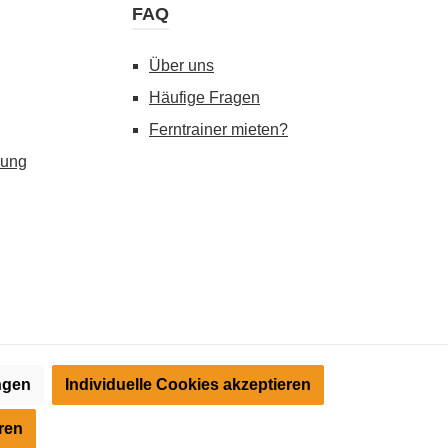
FAQ
Über uns
Häufige Fragen
Ferntrainer mieten?
gung
ungen
Individuelle Cookies akzeptieren
) angezeigt. Streichpreise = UVP-Preise. Abbildungen ähnlich.
tte informieren Sie sich vor der Nutzung über die Zulässigkeit in
ren