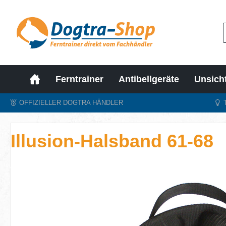
m Hauptinhalt springen
Zur Suche springen
Zur Hauptnavigation springen
Ferntrainer
Antibellgeräte
Unsich
OFFIZIELLER DOGTRA HÄNDLER
Illusion-Halsband 61-68
Bildergalerie überspringen