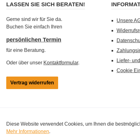
LASSEN SIE SICH BERATEN!
INFORMA
Gerne sind wir für Sie da.
Unsere A
Buchen Sie einfach Ihren
Widerrufsr
persönlichen Termin
Datenschu
für eine Beratung.
Zahlungsi
Liefer- un
Oder über unser
Kontaktformular
.
Cookie Ei
Vertrag widerrufen
Alle Preise inkl. gesetzl. Mehrwertsteuer zzgl.
Versandkosten
, 
Diese Website verwendet Cookies, um Ihnen die bestmögliche
Änderungen vorbehalten. Hinweis: Besitz und Verwendung von Elekt
Mehr Informationen
.