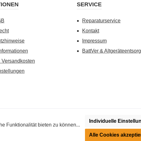
TIONEN
SERVICE
GB
Reparaturservice
echt
Kontakt
tzhinweise
Impressum
nformationen
BattVer & Altgeräteentsor
d Versandkosten
nstellungen
Individuelle Einstell
wenn nicht anders angegeben. Preise vor dem Login werden in Euro (DE
 Funktionalität bieten zu können...
roimpuls-Geräten (Strom-Trainer) kann regional reglementiert sein. Bi
Alle Cookies akzeptie
Ihrer Region.