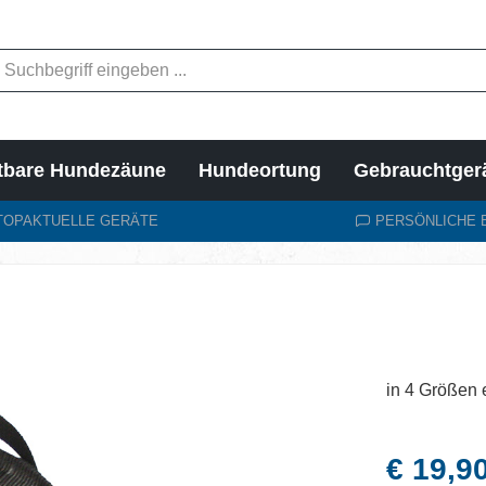
tbare Hundezäune
Hundeortung
Gebrauchtger
TOPAKTUELLE GERÄTE
PERSÖNLICHE 
in 4 Größen e
Regulärer Pr
€ 19,9