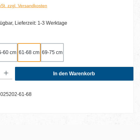
wSt. zzgl. Versandkosten
ügbar, Lieferzeit: 1-3 Werktage
auswählen
5-60 cm
61-68 cm
69-75 cm
: Gib den gewünschten Wert ein oder benutze die Schaltflächen um di
In den Warenkorb
7025202-61-68