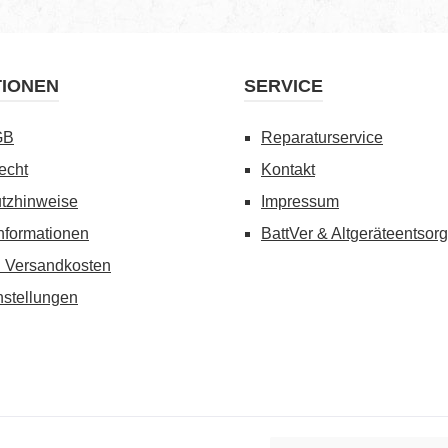
TIONEN
SERVICE
GB
Reparaturservice
echt
Kontakt
tzhinweise
Impressum
nformationen
BattVer & Altgeräteentsor
d Versandkosten
nstellungen