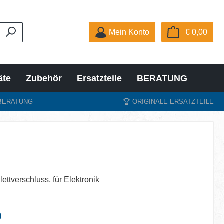
Ware
Mein Konto
€ 0,00
äte
Zubehör
Ersatzteile
BERATUNG
BERATUNG
ORIGINALE ERSATZTEILE
lettverschluss, für Elektronik
eis:
0