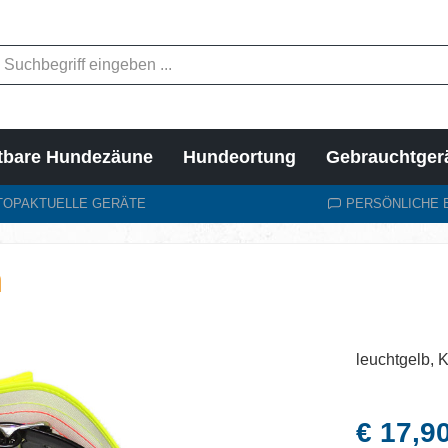
tbare Hundezäune
Hundeortung
Gebrauchtger
TOPAKTUELLE GERÄTE
PERSÖNLICHE 
m
leuchtgelb, K
Regulärer Pr
€ 17,9