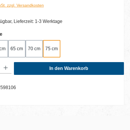
wSt. zzgl. Versandkosten
ügbar, Lieferzeit: 1-3 Werktage
auswählen
e
 cm
65 cm
70 cm
75 cm
: Gib den gewünschten Wert ein oder benutze die Schaltflächen um di
In den Warenkorb
4598106