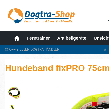
m Hauptinhalt springen
Zur Suche springen
Zur Hauptnavigation springen
Ferntrainer
Antibellgeräte
Unsich
OFFIZIELLER DOGTRA HÄNDLER
Hundeband fixPRO 75c
Bildergalerie überspringen