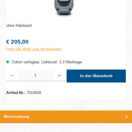
ohne Halsband
Regulärer Preis:
€ 205,00
Preise inkl. MwSt. zzgl. Versandkosten
Sofort verfügbar, Lieferzeit: 1-3 Werktage
Produkt Anzahl: Gib den gewünschten Wert ein oder benutze die Schaltflächen um die A
In den Warenkorb
Artikel-Nr.:
7015659
Beschreibung