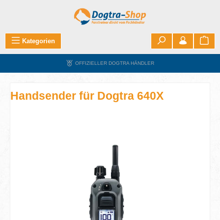
Zum Hauptinhalt springen
War
Kategorien
OFFIZIELLER DOGTRA HÄNDLER
Handsender für Dogtra 640X
Bildergalerie überspringen