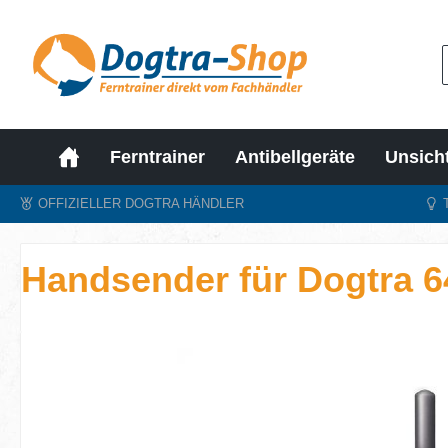
m Hauptinhalt springen
Zur Suche springen
Zur Hauptnavigation springen
Ferntrainer
Antibellgeräte
Unsich
OFFIZIELLER DOGTRA HÄNDLER
Handsender für Dogtra 
Bildergalerie überspringen