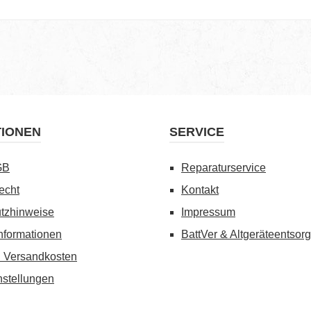
TIONEN
SERVICE
GB
Reparaturservice
echt
Kontakt
tzhinweise
Impressum
nformationen
BattVer & Altgeräteentsor
d Versandkosten
nstellungen