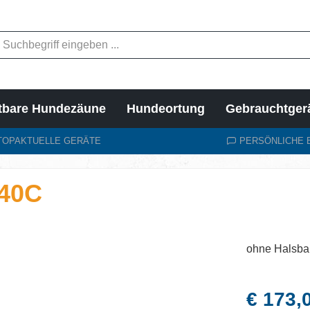
tbare Hundezäune
Hundeortung
Gebrauchtger
TOPAKTUELLE GERÄTE
PERSÖNLICHE 
640C
ohne Halsb
Regulärer Pr
€ 173,