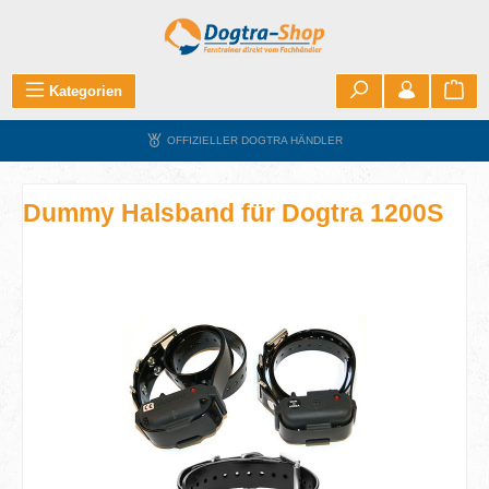
Zum Hauptinhalt springen
War
Kategorien
OFFIZIELLER DOGTRA HÄNDLER
Dummy Halsband für Dogtra 1200S
Bildergalerie überspringen