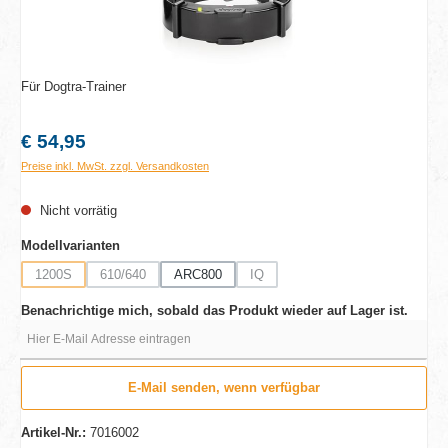
Für Dogtra-Trainer
Regulärer Preis:
€ 54,95
Preise inkl. MwSt. zzgl. Versandkosten
Nicht vorrätig
auswählen
Modellvarianten
1200S
610/640
ARC800
IQ
(Diese Option ist zurzeit nicht verfügbar.)
(Diese Option ist zurzeit nicht verfügbar.)
(Diese Option ist zurzeit nicht verfügbar
Benachrichtige mich, sobald das Produkt wieder auf Lager ist.
Hier E-Mail Adresse eintragen
E-Mail senden, wenn verfügbar
Artikel-Nr.:
7016002