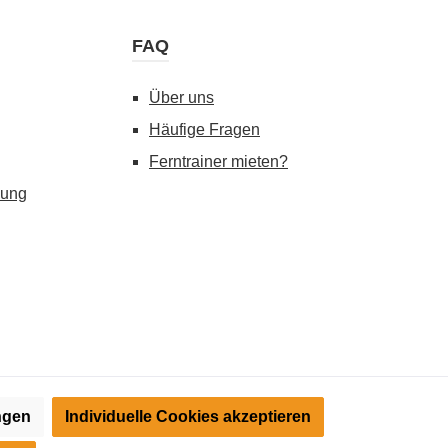
FAQ
Über uns
Häufige Fragen
Ferntrainer mieten?
gung
ungen
Individuelle Cookies akzeptieren
) angezeigt. Streichpreise = UVP-Preise. Abbildungen ähnlich.
tte informieren Sie sich vor der Nutzung über die Zulässigkeit in