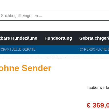
tbare Hundezäune
Hundeortung
Gebrauchtger
TOPAKTUELLE GERÄTE
PERSÖNLICHE 
 ohne Sender
Taubenwerfe
Verkaufsprei
€ 369,