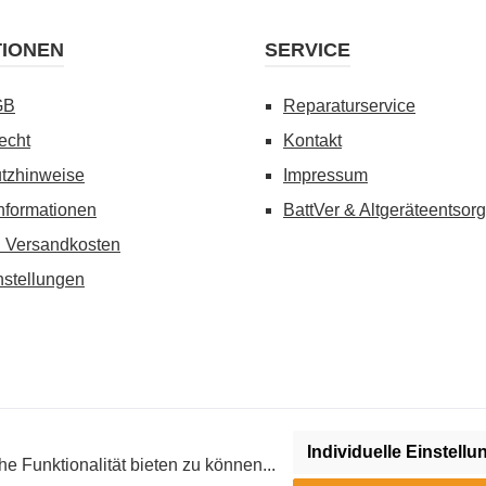
TIONEN
SERVICE
GB
Reparaturservice
echt
Kontakt
tzhinweise
Impressum
nformationen
BattVer & Altgeräteentsor
d Versandkosten
nstellungen
Individuelle Einstell
wenn nicht anders angegeben. Preise vor dem Login werden in Euro (DE
 Funktionalität bieten zu können...
roimpuls-Geräten (Strom-Trainer) kann regional reglementiert sein. Bi