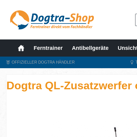
m Hauptinhalt springen
Zur Suche springen
Zur Hauptnavigation springen
Ferntrainer
Antibellgeräte
Unsich
OFFIZIELLER DOGTRA HÄNDLER
Dogtra QL-Zusatzwerfer
Bildergalerie überspringen