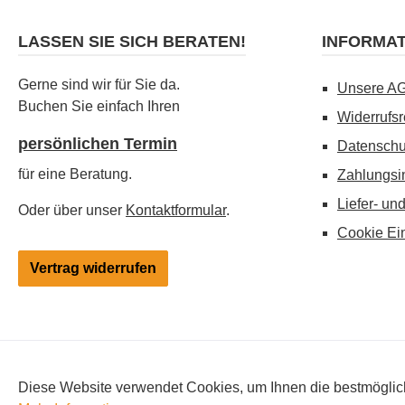
LASSEN SIE SICH BERATEN!
INFORMA
Gerne sind wir für Sie da.
Unsere A
Buchen Sie einfach Ihren
Widerrufsr
persönlichen Termin
Datenschu
für eine Beratung.
Zahlungsi
Liefer- un
Oder über unser
Kontaktformular
.
Cookie Ei
Vertrag widerrufen
Alle Preise inkl. gesetzl. Mehrwertsteuer zzgl.
Versandkosten
, 
Diese Website verwendet Cookies, um Ihnen die bestmögliche
Änderungen vorbehalten. Hinweis: Besitz und Verwendung von Elekt