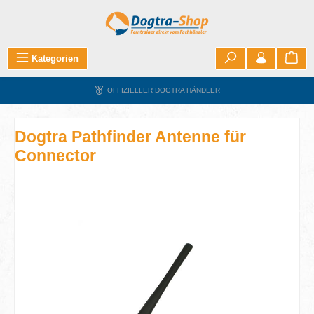
Zum Hauptinhalt springen
War
Kategorien
OFFIZIELLER DOGTRA HÄNDLER
Dogtra Pathfinder Antenne für
Connector
Bildergalerie überspringen