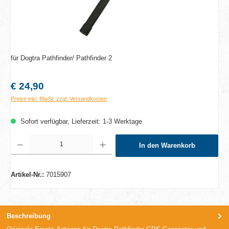
für Dogtra Pathfinder/ Pathfinder 2
Regulärer Preis:
€ 24,90
Preise inkl. MwSt. zzgl. Versandkosten
Sofort verfügbar, Lieferzeit: 1-3 Werktage
Produkt Anzahl: Gib den gewünschten Wert ein oder benutze die Schaltflächen um die A
In den Warenkorb
Artikel-Nr.:
7015907
Beschreibung