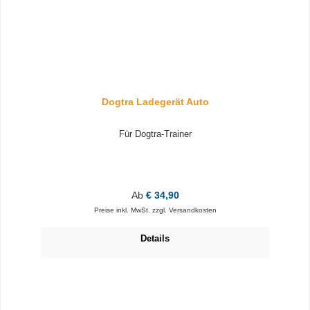
Dogtra Ladegerät Auto
Für Dogtra-Trainer
Regulärer Preis:
Ab
€ 34,90
Preise inkl. MwSt. zzgl. Versandkosten
Details