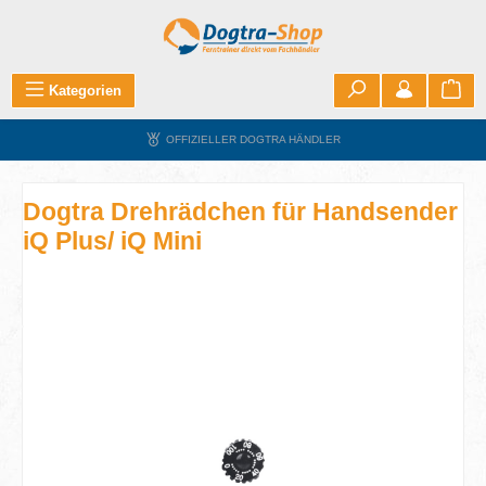
Zum Hauptinhalt springen
War
Kategorien
OFFIZIELLER DOGTRA HÄNDLER
Dogtra Drehrädchen für Handsender
iQ Plus/ iQ Mini
Bildergalerie überspringen