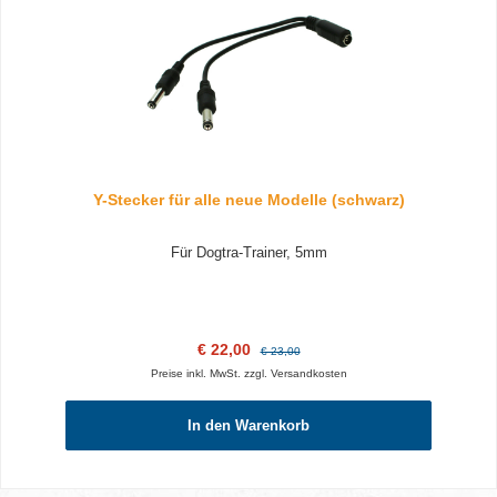
Y-Stecker für alle neue Modelle (schwarz)
Für Dogtra-Trainer, 5mm
Verkaufspreis:
Regulärer Preis:
€ 22,00
€ 23,00
Preise inkl. MwSt. zzgl. Versandkosten
In den Warenkorb