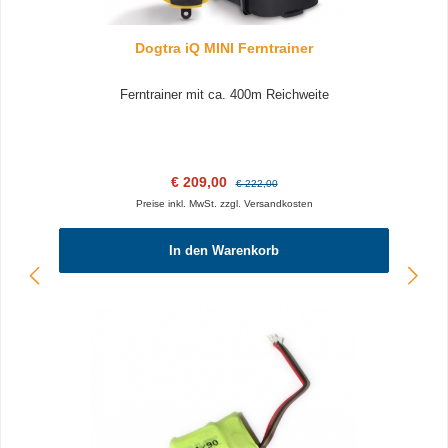
Dogtra iQ MINI Ferntrainer
Ferntrainer mit ca. 400m Reichweite
Verkaufspreis:
Regulärer Preis:
€ 209,00
€ 222,00
Preise inkl. MwSt. zzgl. Versandkosten
In den Warenkorb