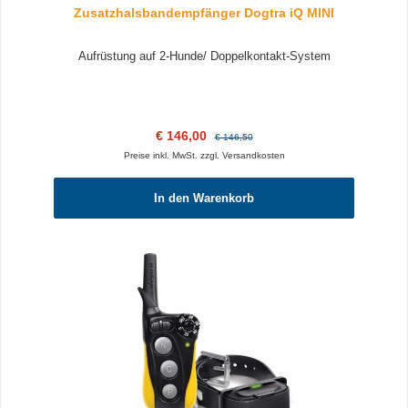
Zusatzhalsbandempfänger Dogtra iQ MINI
Aufrüstung auf 2-Hunde/ Doppelkontakt-System
Verkaufspreis:
Regulärer Preis:
€ 146,00
€ 146,50
Preise inkl. MwSt. zzgl. Versandkosten
In den Warenkorb