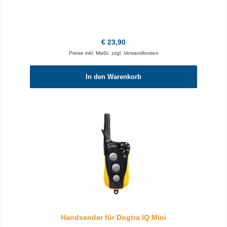
Regulärer Preis:
€ 23,90
Preise inkl. MwSt. zzgl. Versandkosten
In den Warenkorb
Handsender für Dogtra IQ Mini