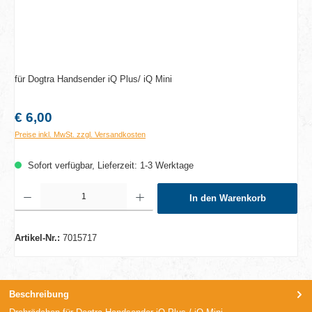
für Dogtra Handsender iQ Plus/ iQ Mini
Regulärer Preis:
€ 6,00
Preise inkl. MwSt. zzgl. Versandkosten
Sofort verfügbar, Lieferzeit: 1-3 Werktage
Produkt Anzahl: Gib den gewünschten Wert ein oder benutze die Schaltflächen um die A
In den Warenkorb
Artikel-Nr.:
7015717
Beschreibung