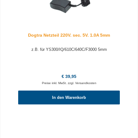
Dogtra Netzteil 220V. sec. 5V. 1.0A 5mm
z.B. für YS300/IQ/610C/640C/F3000 5mm
Regulärer Preis:
€ 39,95
Preise inkl. MwSt. zzgl. Versandkosten
In den Warenkorb