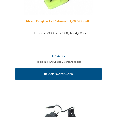
Akku Dogtra Li Polymer 3,7V 200mAh
z.B. für YS300, eF-3500, Rx iQ Mini
Regulärer Preis:
€ 34,95
Preise inkl. MwSt. zzgl. Versandkosten
In den Warenkorb