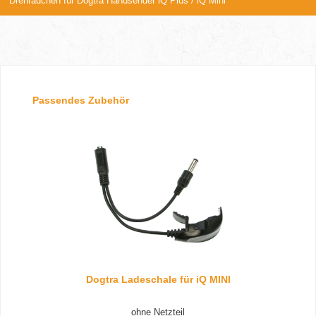
Drehrädchen für Dogtra Handsender iQ Plus / iQ Mini
Produktgalerie überspringen
Passendes Zubehör
Dogtra Ladeschale für iQ MINI
ohne Netzteil