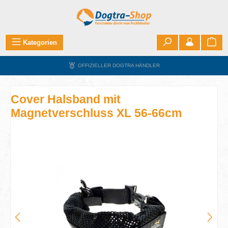
Zum Hauptinhalt springen
War
Kategorien
OFFIZIELLER DOGTRA HÄNDLER
Cover Halsband mit
Magnetverschluss XL 56-66cm
Bildergalerie überspringen