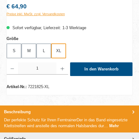
Regulärer Preis:
€ 64,90
Preise inkl. MwSt. zzgl. Versandkosten
Sofort verfügbar, Lieferzeit: 1-3 Werktage
auswählen
Größe
S
M
L
XL
Produkt Anzahl: Gib den gewünschten Wert ein oder benutze die Schaltflächen um die A
In den Warenkorb
Artikel-Nr.:
7221825-XL
Beschreibung
Der perfekte Schutz für Ihren FerntrainerDer in das Band eingesetzte
Klettstreifen wird anstelle des normalen Halsbandes dur…
Mehr
Größeninfo