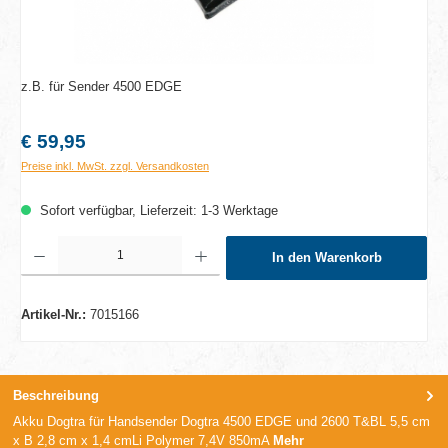
z.B. für Sender 4500 EDGE
Regulärer Preis:
€ 59,95
Preise inkl. MwSt. zzgl. Versandkosten
Sofort verfügbar, Lieferzeit: 1-3 Werktage
Produkt Anzahl: Gib den gewünschten Wert ein oder benutze die Schaltflächen um die A
In den Warenkorb
Artikel-Nr.:
7015166
Beschreibung
Akku Dogtra für Handsender Dogtra 4500 EDGE und 2600 T&BL 5,5 cm
x B 2,8 cm x 1,4 cmLi Polymer 7,4V 850mA
Mehr