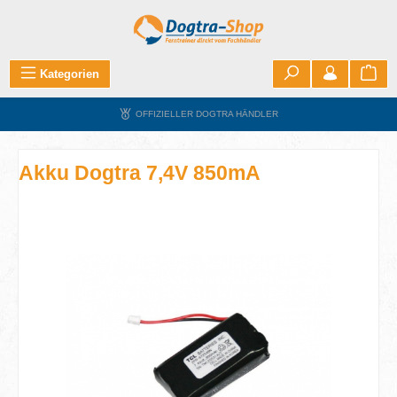
Zum Hauptinhalt springen
War
Kategorien
OFFIZIELLER DOGTRA HÄNDLER
Akku Dogtra 7,4V 850mA
Bildergalerie überspringen